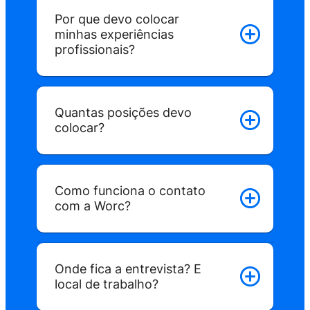
3
Agora é só deixar o nosso algorítmo trab
Por que devo colocar
que fazemos o match entre os candida
minhas experiências
mais relevantes e as vagas ideais.
profissionais?
Quantas posições devo
colocar?
Como funciona o contato
com a Worc?
Onde fica a entrevista? E
local de trabalho?