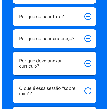
Estabelecimento
Por que colocar foto?
1
Faz o cadastro
Por que colocar endereço?
Leva menos de 1 min.
L
Por que devo anexar
currículo?
2
Anuncia uma vaga
O que é essa sessão "sobre
Leva menos de 5 min.
inf
mim"?