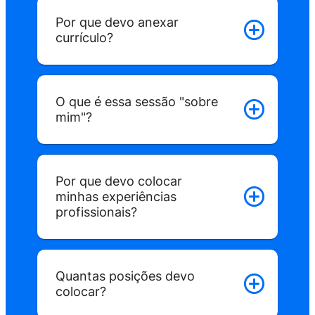
1
Por que devo anexar
Faz o cadastro
currículo?
Leva menos de 1 min.
L
O que é essa sessão "sobre
mim"?
2
Anuncia uma vaga
Leva menos de 5 min.
inf
Por que devo colocar
minhas experiências
profissionais?
3
Agora é só deixar o nosso algorítmo trab
que fazemos o match entre os candida
Quantas posições devo
mais relevantes e as vagas ideais.
colocar?