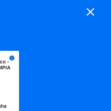
co -
MPIA
nha