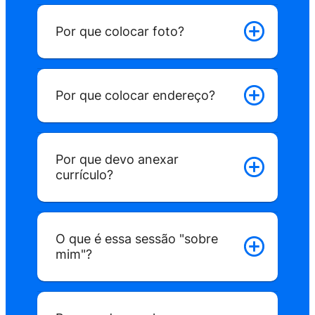
Estabelecimento
Por que colocar foto?
1
Faz o cadastro
Por que colocar endereço?
Leva menos de 1 min.
L
Por que devo anexar
currículo?
2
Anuncia uma vaga
Leva menos de 5 min.
O que é essa sessão "sobre
inf
mim"?
3
Agora é só deixar o nosso algorítmo trab