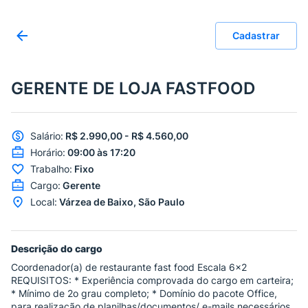
Cadastrar
GERENTE DE LOJA FASTFOOD
Salário
:
R$ 2.990,00 - R$ 4.560,00
Horário
:
09:00 às 17:20
Trabalho
:
Fixo
Cargo
:
Gerente
Local
:
Várzea de Baixo, São Paulo
Descrição do cargo
Coordenador(a) de restaurante fast food Escala 6x2
REQUISITOS: * Experiência comprovada do cargo em carteira;
* Mínimo de 2o grau completo; * Domínio do pacote Office,
para realização de planilhas/documentos/ e-mails necessários