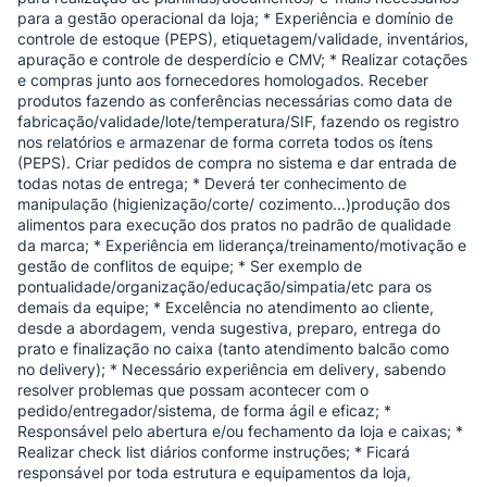
para a gestão operacional da loja; * Experiência e domínio de
controle de estoque (PEPS), etiquetagem/validade, inventários,
apuração e controle de desperdício e CMV; * Realizar cotações
e compras junto aos fornecedores homologados. Receber
produtos fazendo as conferências necessárias como data de
fabricação/validade/lote/temperatura/SIF, fazendo os registro
nos relatórios e armazenar de forma correta todos os ítens
(PEPS). Criar pedidos de compra no sistema e dar entrada de
todas notas de entrega; * Deverá ter conhecimento de
manipulação (higienização/corte/ cozimento...)produção dos
alimentos para execução dos pratos no padrão de qualidade
da marca; * Experiência em liderança/treinamento/motivação e
gestão de conflitos de equipe; * Ser exemplo de
pontualidade/organização/educação/simpatia/etc para os
demais da equipe; * Excelência no atendimento ao cliente,
desde a abordagem, venda sugestiva, preparo, entrega do
prato e finalização no caixa (tanto atendimento balcão como
no delivery); * Necessário experiência em delivery, sabendo
resolver problemas que possam acontecer com o
pedido/entregador/sistema, de forma ágil e eficaz; *
Responsável pelo abertura e/ou fechamento da loja e caixas; *
Realizar check list diários conforme instruções; * Ficará
responsável por toda estrutura e equipamentos da loja,