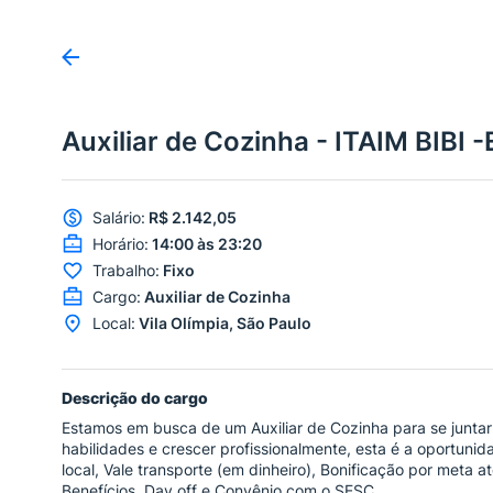
Auxiliar de Cozinha - ITAIM BIBI 
Salário
:
R$ 2.142,05
Horário
:
14:00 às 23:20
Trabalho
:
Fixo
Cargo
:
Auxiliar de Cozinha
Local
:
Vila Olímpia, São Paulo
Descrição do cargo
Estamos em busca de um Auxiliar de Cozinha para se junta
habilidades e crescer profissionalmente, esta é a oportunid
local, Vale transporte (em dinheiro), Bonificação por meta
Benefícios, Day off e Convênio com o SESC.