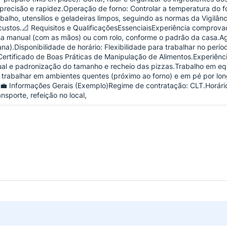
ecisão e rapidez.Operação de forno: Controlar a temperatura do forn
ho, utensílios e geladeiras limpos, seguindo as normas da Vigilânci
custos.📐 Requisitos e QualificaçõesEssenciaisExperiência comprov
ssa manual (com as mãos) ou com rolo, conforme o padrão da casa.A
a).Disponibilidade de horário: Flexibilidade para trabalhar no perío
.Certificado de Boas Práticas de Manipulação de Alimentos.Experiênc
al e padronização do tamanho e recheio das pizzas.Trabalho em equ
ra trabalhar em ambientes quentes (próximo ao forno) e em pé por l
o.💼 Informações Gerais (Exemplo)Regime de contratação: CLT.Horár
nsporte, refeição no local,