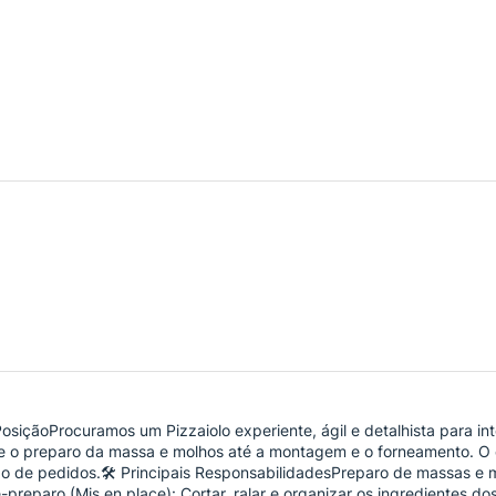
osiçãoProcuramos um Pizzaiolo experiente, ágil e detalhista para int
e o preparo da massa e molhos até a montagem e o forneamento. O obj
xo de pedidos.🛠️ Principais ResponsabilidadesPreparo de massas e m
preparo (Mis en place): Cortar, ralar e organizar os ingredientes d