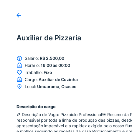
Auxiliar de Pizzaria
Salário
:
R$ 2.500,00
Horário
:
16:00 às 00:00
Trabalho
:
Fixo
Cargo
:
Auxiliar de Cozinha
Local
:
Umuarama, Osasco
Descrição do cargo
🍕 Descrição de Vaga: Pizzaiolo Professional🎯 Resumo da P
responsável por toda a linha de produção das pizzas, desd
apresentação impecável e a rapidez exigida pelo nosso flu
e molhos seguindo as receitas da casa.Porcionamento e pré-