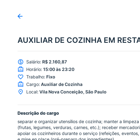
AUXILIAR DE COZINHA EM RES
Salário
:
R$ 2.160,87
Horário
:
15:00 às 23:20
Trabalho
:
Fixo
Cargo
:
Auxiliar de Cozinha
Local
:
Vila Nova Conceição, São Paulo
Descrição do cargo
separar e organizar utensílios de cozinha; manter a limpeza
(frutas, legumes, verduras, carnes, etc.); receber mercador
apoiar os cozinheiros durante o serviço (refeições, evento
e mise en place (pré-preparo dos ingredientes).