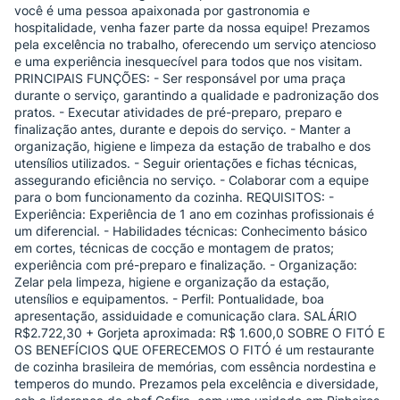
você é uma pessoa apaixonada por gastronomia e
hospitalidade, venha fazer parte da nossa equipe! Prezamos
pela excelência no trabalho, oferecendo um serviço atencioso
e uma experiência inesquecível para todos que nos visitam.
PRINCIPAIS FUNÇÕES: - Ser responsável por uma praça
durante o serviço, garantindo a qualidade e padronização dos
pratos. - Executar atividades de pré-preparo, preparo e
finalização antes, durante e depois do serviço. - Manter a
organização, higiene e limpeza da estação de trabalho e dos
utensílios utilizados. - Seguir orientações e fichas técnicas,
assegurando eficiência no serviço. - Colaborar com a equipe
para o bom funcionamento da cozinha. REQUISITOS: -
Experiência: Experiência de 1 ano em cozinhas profissionais é
um diferencial. - Habilidades técnicas: Conhecimento básico
em cortes, técnicas de cocção e montagem de pratos;
experiência com pré-preparo e finalização. - Organização:
Zelar pela limpeza, higiene e organização da estação,
utensílios e equipamentos. - Perfil: Pontualidade, boa
apresentação, assiduidade e comunicação clara. SALÁRIO
R$2.722,30 + Gorjeta aproximada: R$ 1.600,0 SOBRE O FITÓ E
OS BENEFÍCIOS QUE OFERECEMOS O FITÓ é um restaurante
de cozinha brasileira de memórias, com essência nordestina e
temperos do mundo. Prezamos pela excelência e diversidade,