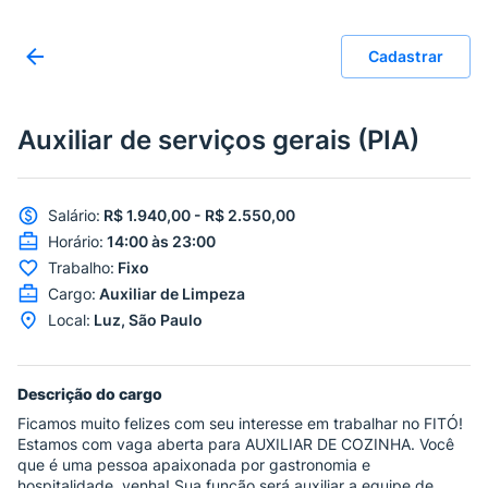
Cadastrar
Auxiliar de serviços gerais (PIA)
Salário
:
R$ 1.940,00 - R$ 2.550,00
Horário
:
14:00 às 23:00
Trabalho
:
Fixo
Cargo
:
Auxiliar de Limpeza
Local
:
Luz, São Paulo
Descrição do cargo
Ficamos muito felizes com seu interesse em trabalhar no FITÓ!
Estamos com vaga aberta para AUXILIAR DE COZINHA. Você
que é uma pessoa apaixonada por gastronomia e
hospitalidade, venha! Sua função será auxiliar a equipe de