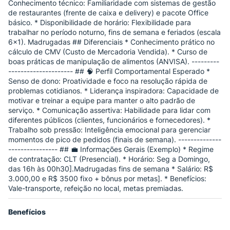
Conhecimento técnico: Familiaridade com sistemas de gestão
de restaurantes (frente de caixa e delivery) e pacote Office
básico. * Disponibilidade de horário: Flexibilidade para
trabalhar no período noturno, fins de semana e feriados (escala
6x1). Madrugadas ## Diferenciais * Conhecimento prático no
cálculo de CMV (Custo de Mercadoria Vendida). * Curso de
boas práticas de manipulação de alimentos (ANVISA). ---------
--------------------- ## 🧠 Perfil Comportamental Esperado *
Senso de dono: Proatividade e foco na resolução rápida de
problemas cotidianos. * Liderança inspiradora: Capacidade de
motivar e treinar a equipe para manter o alto padrão de
serviço. * Comunicação assertiva: Habilidade para lidar com
diferentes públicos (clientes, funcionários e fornecedores). *
Trabalho sob pressão: Inteligência emocional para gerenciar
momentos de pico de pedidos (finais de semana). --------------
---------------- ## 💼 Informações Gerais (Exemplo) * Regime
de contratação: CLT (Presencial). * Horário: Seg a Domingo,
das 16h às 00h30].Madrugadas fins de semana * Salário: R$
3.000,00 e R$ 3500 fixo + bônus por metas]. * Benefícios:
Vale-transporte, refeição no local, metas premiadas.
Benefícios