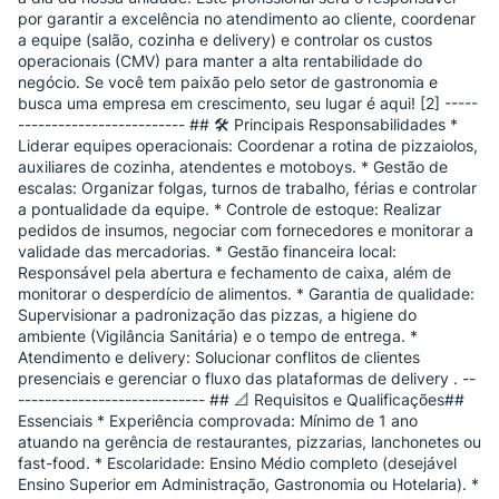
por garantir a excelência no atendimento ao cliente, coordenar
a equipe (salão, cozinha e delivery) e controlar os custos
operacionais (CMV) para manter a alta rentabilidade do
negócio. Se você tem paixão pelo setor de gastronomia e
busca uma empresa em crescimento, seu lugar é aqui! [2] -----
------------------------- ## 🛠️ Principais Responsabilidades *
Liderar equipes operacionais: Coordenar a rotina de pizzaiolos,
auxiliares de cozinha, atendentes e motoboys. * Gestão de
escalas: Organizar folgas, turnos de trabalho, férias e controlar
a pontualidade da equipe. * Controle de estoque: Realizar
pedidos de insumos, negociar com fornecedores e monitorar a
validade das mercadorias. * Gestão financeira local:
Responsável pela abertura e fechamento de caixa, além de
monitorar o desperdício de alimentos. * Garantia de qualidade:
Supervisionar a padronização das pizzas, a higiene do
ambiente (Vigilância Sanitária) e o tempo de entrega. *
Atendimento e delivery: Solucionar conflitos de clientes
presenciais e gerenciar o fluxo das plataformas de delivery . --
---------------------------- ## 📐 Requisitos e Qualificações##
Essenciais * Experiência comprovada: Mínimo de 1 ano
atuando na gerência de restaurantes, pizzarias, lanchonetes ou
fast-food. * Escolaridade: Ensino Médio completo (desejável
Ensino Superior em Administração, Gastronomia ou Hotelaria). *