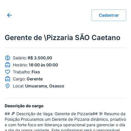
Cadastrar
Gerente de \Pizzaria SÃO Caetano
Salário
:
R$ 3.500,00
Horário
:
16:00 às 00:00
Trabalho
:
Fixo
Cargo
:
Gerente
Local
:
Umuarama, Osasco
Descrição do cargo
## 🍕 Descrição de Vaga: Gerente de Pizzaria## 🎯 Resumo da
Posição Procuramos um Gerente de Pizzaria dinâmico, proativo
e com forte foco em liderança operacional para gerenciar o dia
a dia da nossa unidade. Este profissional será o responsável