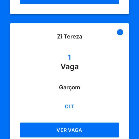
Zi Tereza
1
Vaga
Garçom
CLT
VER VAGA