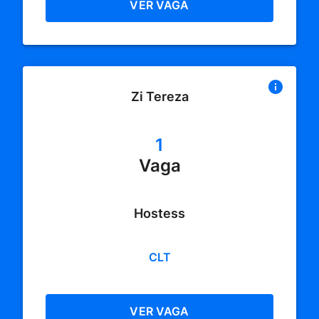
VER VAGA
Zi Tereza
1
Vaga
Hostess
CLT
VER VAGA