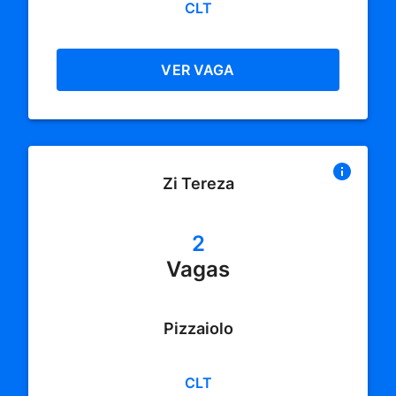
CLT
VER VAGA
Zi Tereza
2
Vagas
Pizzaiolo
CLT