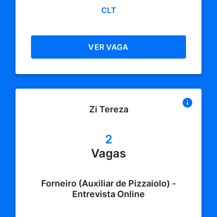
CLT
VER VAGA
Zi Tereza
2
Vagas
Forneiro (Auxiliar de Pizzaiolo) -
Entrevista Online