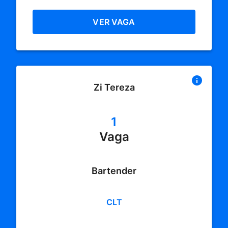
VER VAGA
Zi Tereza
1
Vaga
Bartender
CLT